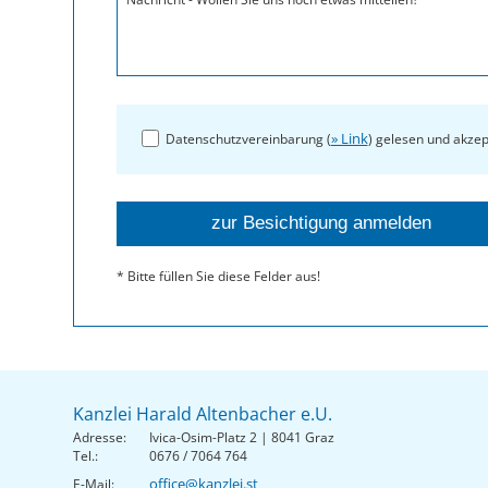
» Link
Datenschutzvereinbarung (
) gelesen und akzep
* Bitte füllen Sie diese Felder aus!
Kanzlei Harald Altenbacher e.U.
Adresse:
Ivica-Osim-Platz 2 | 8041 Graz
Tel.:
0676 / 7064 764
office@kanzlei.st
E-Mail: