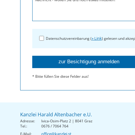
» Link
Datenschutzvereinbarung (
) gelesen und akzep
* Bitte füllen Sie diese Felder aus!
Kanzlei Harald Altenbacher e.U.
Adresse:
Ivica-Osim-Platz 2 | 8041 Graz
Tel.:
0676 / 7064 764
office@kanzlei.st
E-Mail: