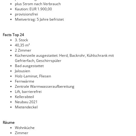
plus Strom nach Verbrauch
Kaution:
EUR 1.900,00
provisionsfrei
Mietvertrag: 5 Jahre befristet
Facts Top 24
3. Stock
40,35 m²
2 Zimmer
Küchenzeile ausgestattet: Herd, Backrohr, Kühlschrank mit
Gefrierfach, Geschirrspüler
Bad ausgestattet
Jalousien
Holz-Laminat, Fliesen
Fernwärme
Zentrale Warmwasseraufbereitung
Lift, barrierefrei
Kellerabteil
Neubau 2021
Mietendeckel
Räume
Wohnküche
Zimmer