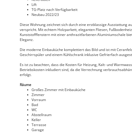
Lift
TG-Platz nach Verfügbarkeit
Neubau 2022/23
Diese Wohnung zeichnet sich durch eine erstklassige Ausstattung a
verspricht. Mit echtem Holzparkett, eleganten Fliesen, Fußbodenheiz
Kunststofffenstern mit einer anthrazitfarbenen Aluminiumschale biet
Eleganz.
Die moderne Einbauküche komplettiert das Bild und ist mit Ceranfe
Geschirrspüler und einem Kühlschrank inklusive Gefrierfach ausgest
Es ist zu beachten, dass die Kosten für Heizung, Kalt- und Warmwasser
Betriebskosten inkludiert sind, da die Verrechnung verbrauchsabhä
erfolgt.
Räume
Großes Zimmer mit Einbauküche
Zimmer
Vorraum
Bad
WC
Abstellraum
Keller
Terrasse
Garage