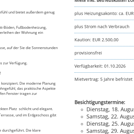
Miete inkl. Betriebskosten EU
efühl und bietet außerdem genug
plus Heizungsakonto:
ca. EUR
plus Strom nach Verbrauch
ett-Böden, Fußbodenheizung,
erleihen der Wohnung ein
Kaution:
EUR 2.500,00
se, auf der Sie die Sonnenstunden
provisionsfrei
s zur Verfügung.
Verfügbarkeit:
01.10.2026
!
Mietvertrag:
5 Jahre befristet
 konzipiert. Die moderne Planung
hngefühl, das praktische Aspekte
fen Fenster tragen zur
Besichtigungstermine:
Dienstag, 18. Augu
ten Platz  schlicht und elegant.
Terrasse, und im Erdgeschoss gibt
Samstag, 22. Augus
Dienstag, 25. Augu
Samstag, 29. Augus
 durchgeführt. Die klare