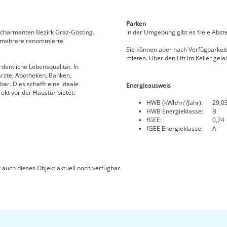
Parken
 charmanten Bezirk Graz-Gösting.
in der Umgebung gibt es freie Abste
h mehrere renommierte
Sie können aber nach Verfügbarkeit 
mieten. Über den Lift im Keller gel
rdentliche Lebensqualität. In
Ärzte, Apotheken, Banken,
ar. Dies schafft eine ideale
Energieausweis
kt vor der Haustür bietet.
HWB (kWh/m²/Jahr):
29,0
HWB Energieklasse:
B
fGEE:
0,74
fGEE Energieklasse:
A
 auch dieses Objekt aktuell noch verfügbar.