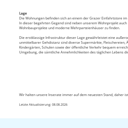
Lage
Die Wohnungen befinden sich an einem der Grazer Einfahrtstore im
In dieser begehrten Gegend sind neben unserem Wohnprojekt auc
Wohnbauprojekte und moderne Mehrparteienhäuser zu finden.
Die erstklassige Infrastruktur dieser Lage gewährleistet eine außero
unmittelbarer Gehdistanz sind diverse Supermärkte, Fleischereien, 
Kindergärten, Schulen sowie der öffentliche Verkehr bequem erreichb
Umgebung, die sämtliche Annehmlichkeiten des täglichen Lebens dire
Wir halten unsere Inserate immer auf dem neuesten Stand, daher ist
Letzte Aktualisierung: 08.08.2026