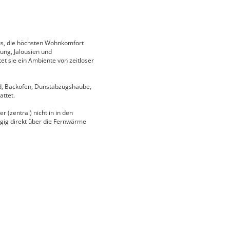
us, die höchsten Wohnkomfort
ung, Jalousien und
et sie ein Ambiente von zeitloser
ld, Backofen, Dunstabzugshaube,
attet.
 (zentral) nicht in in den
ngig direkt über die Fernwärme