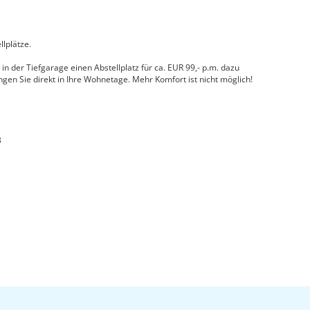
llplätze.
in der Tiefgarage einen Abstellplatz für ca. EUR 99,- p.m. dazu
angen Sie direkt in Ihre Wohnetage. Mehr Komfort ist nicht möglich!
3