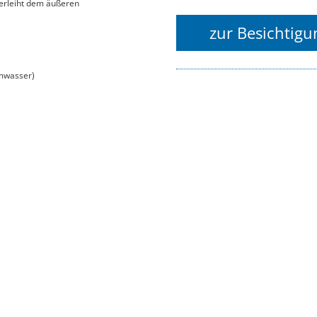
verleiht dem äußeren
zur Besichtig
rmwasser)