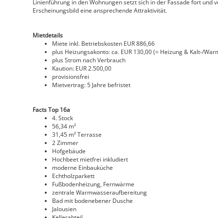
Linienführung in den Wohnungen setzt sich in der Fassade fort und 
Erscheinungsbild eine ansprechende Attraktivität.
Mietdetails
Miete inkl. Betriebskosten EUR 886,66
plus Heizungsakonto:
ca. EUR 130,00 (= Heizung & Kalt-/Wa
plus Strom nach Verbrauch
Kaution:
EUR 2.500,00
provisionsfrei
Mietvertrag: 5 Jahre befristet
Facts Top 16a
4. Stock
56,34 m²
31,45 m² Terrasse
2 Zimmer
Hofgebäude
Hochbeet mietfrei inkludiert
moderne Einbauküche
Echtholzparkett
Fußbodenheizung, Fernwärme
zentrale Warmwasseraufbereitung
Bad mit bodenebener Dusche
Jalousien
Kellerabteil