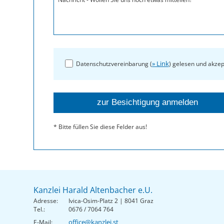
» Link
Datenschutzvereinbarung (
) gelesen und akzep
* Bitte füllen Sie diese Felder aus!
Kanzlei Harald Altenbacher e.U.
Adresse:
Ivica-Osim-Platz 2 | 8041 Graz
Tel.:
0676 / 7064 764
office@kanzlei.st
E-Mail: